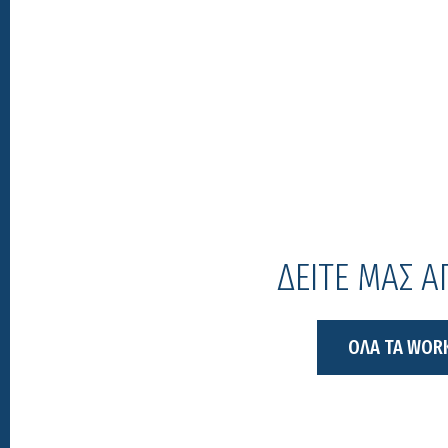
ΔΕΙΤΕ ΜΑΣ 
ΟΛΑ ΤΑ WOR