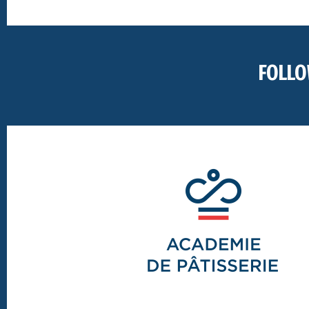
FOLLO
Footer