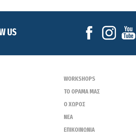
W US
WORKSHOPS
ΤΟ ΟΡΑΜΑ ΜΑΣ
Ο ΧΩΡΟΣ
ΝΕΑ
ΕΠΙΚΟΙΝΩΝΙΑ