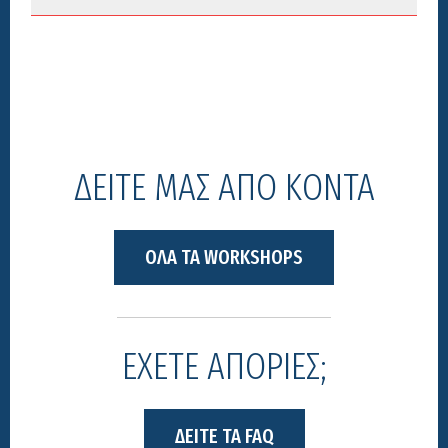
ΔΕΙΤΕ ΜΑΣ ΑΠΟ ΚΟΝΤΑ
ΟΛΑ ΤΑ WORKSHOPS
ΕΧΕΤΕ ΑΠΟΡΙΕΣ;
ΔΕΙΤΕ ΤΑ FAQ