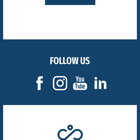
FOLLOW US
Footer