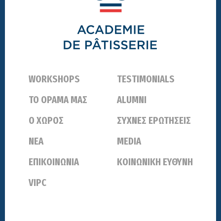
WORKSHOPS
TESTIMONIALS
ΤΟ ΟΡΑΜΑ ΜΑΣ
ALUMNI
Ο ΧΩΡΟΣ
ΣΥΧΝΕΣ ΕΡΩΤΗΣΕΙΣ
ΝΕΑ
MEDIA
ΕΠΙΚΟΙΝΩΝΙΑ
ΚΟΙΝΩΝΙΚΗ ΕΥΘΥΝΗ
VIPC