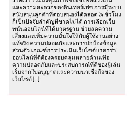
รวดเร็ว รวมถึงคุณภาพของซอฟต์แวร์เกม
และความสะดวกของอินเทอร์เฟซ การมีระบบ
สนับสนุนลูกค้าที่ตอบสนองได้ตลอด 24 ชั่วโมง
ก็เป็นปัจจัยสำคัญที่ขาดไม่ได้ การเลือกเว็บ
พนันออนไลน์ที่ได้มาตรฐาน ช่วยลดความ
เสี่ยงและเพิ่มความมั่นใจให้กับผู้ใช้งานอย่าง
แท้จริง ความปลอดภัยและการปกป้องข้อมูล
ส่วนตัว เกณฑ์การประเมินเว็บไซต์บาคาร่า
ออนไลน์ที่ดีต้องครอบคลุมหลายด้านเพื่อ
ความปลอดภัยและประสบการณ์ที่ดีของผู้เล่น
เริ่มจากใบอนุญาตและความน่าเชื่อถือของ
เว็บไซต์ […]