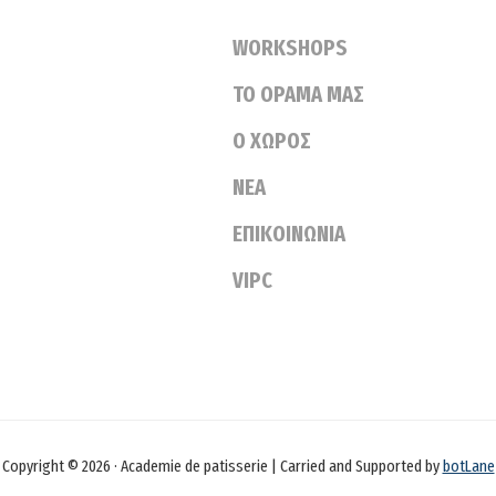
WORKSHOPS
ΤΟ ΟΡΑΜΑ ΜΑΣ
Ο ΧΩΡΟΣ
ΝΕΑ
ΕΠΙΚΟΙΝΩΝΙΑ
VIPC
Copyright © 2026 · Academie de patisserie | Carried and Supported by
botLane