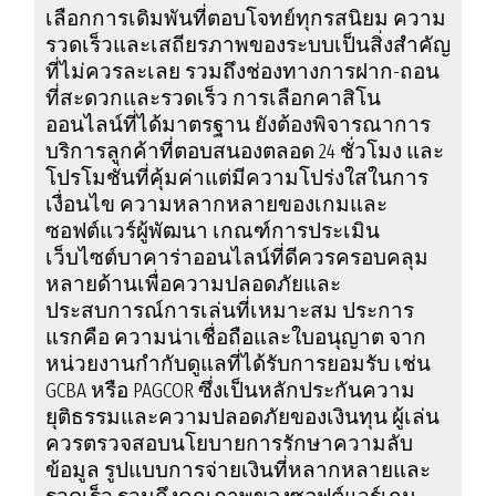
เลือกการเดิมพันที่ตอบโจทย์ทุกรสนิยม ความ
รวดเร็วและเสถียรภาพของระบบเป็นสิ่งสำคัญ
ที่ไม่ควรละเลย รวมถึงช่องทางการฝาก-ถอน
ที่สะดวกและรวดเร็ว การเลือกคาสิโน
ออนไลน์ที่ได้มาตรฐาน ยังต้องพิจารณาการ
บริการลูกค้าที่ตอบสนองตลอด 24 ชั่วโมง และ
โปรโมชั่นที่คุ้มค่าแต่มีความโปร่งใสในการ
เงื่อนไข ความหลากหลายของเกมและ
ซอฟต์แวร์ผู้พัฒนา เกณฑ์การประเมิน
เว็บไซต์บาคาร่าออนไลน์ที่ดีควรครอบคลุม
หลายด้านเพื่อความปลอดภัยและ
ประสบการณ์การเล่นที่เหมาะสม ประการ
แรกคือ ความน่าเชื่อถือและใบอนุญาต จาก
หน่วยงานกำกับดูแลที่ได้รับการยอมรับ เช่น
GCBA หรือ PAGCOR ซึ่งเป็นหลักประกันความ
ยุติธรรมและความปลอดภัยของเงินทุน ผู้เล่น
ควรตรวจสอบนโยบายการรักษาความลับ
ข้อมูล รูปแบบการจ่ายเงินที่หลากหลายและ