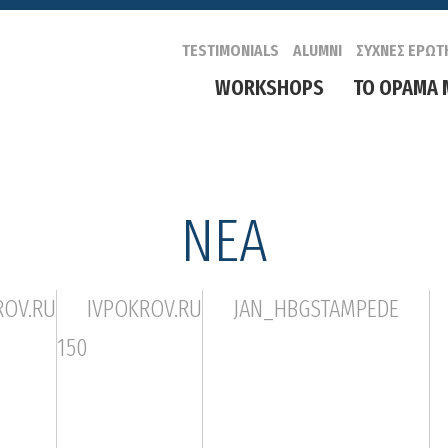
TESTIMONIALS
ALUMNI
ΣΥΧΝΕΣ ΕΡΩΤ
WORKSHOPS
ΤΟ ΟΡΑΜΑ 
ΝΕΑ
ROV.RU
IVPOKROV.RU
JAN_HBGSTAMPEDE
150