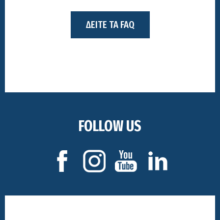
ΔΕΙΤΕ ΤΑ FAQ
FOLLOW US