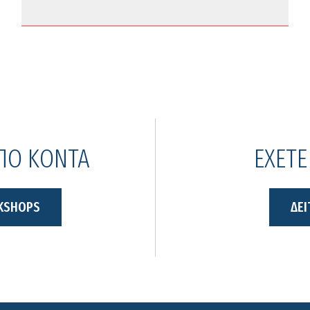
ΑΠΟ ΚΟΝΤΑ
ΕΧΕΤΕ
KSHOPS
ΔΕΙ