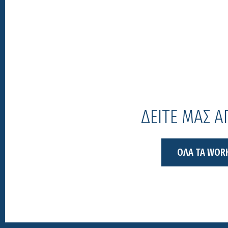
ΔΕΙΤΕ ΜΑΣ 
ΟΛΑ ΤΑ WOR