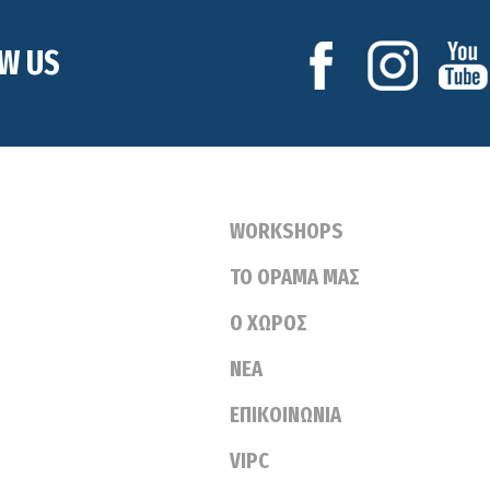
W US
WORKSHOPS
ΤΟ ΟΡΑΜΑ ΜΑΣ
Ο ΧΩΡΟΣ
ΝΕΑ
ΕΠΙΚΟΙΝΩΝΙΑ
VIPC