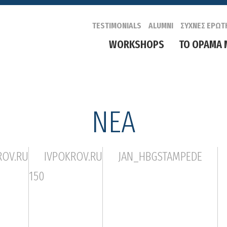
TESTIMONIALS
ALUMNI
ΣΥΧΝΕΣ ΕΡΩΤ
WORKSHOPS
ΤΟ ΟΡΑΜΑ 
ΝΕΑ
ROV.RU
IVPOKROV.RU
JAN_HBGSTAMPEDE
150