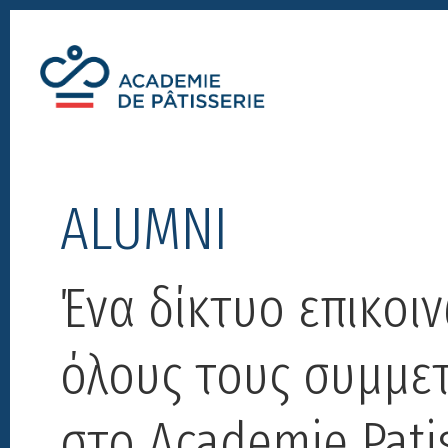
Skip
Skip
Skip
to
to
to
primary
main
footer
navigation
content
Academie
par
de
Alain
patisserie
Chartier
ALUMNI
Ένα δίκτυο επικοιν
όλους τους συμμετ
στο Academie Pati