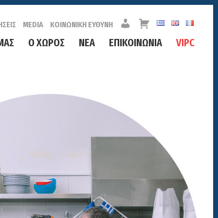
Λ
Κ
ΗΣΕΙΣ
MEDIA
ΚΟΙΝΩΝΙΚΗ ΕΥΘΥΝΗ
Ο
Α
Γ
Λ
ΜΑΣ
Ο ΧΩΡΟΣ
ΝΕΑ
ΕΠΙΚΟΙΝΩΝΙΑ
VIPC
Α
Α
Ρ
Θ
Ι
Ι
Α
Σ
Μ
Ο
Σ