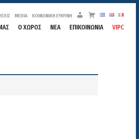
Λ
Κ
ΗΣΕΙΣ
MEDIA
ΚΟΙΝΩΝΙΚΗ ΕΥΘΥΝΗ
Ο
Α
Γ
Λ
ΜΑΣ
Ο ΧΩΡΟΣ
ΝΕΑ
ΕΠΙΚΟΙΝΩΝΙΑ
VIPC
Α
Α
Ρ
Θ
Ι
Ι
Α
Σ
Μ
Ο
Σ