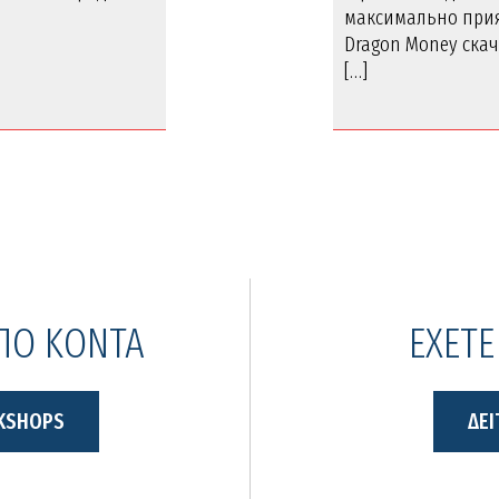
максимально при
Dragon Money скач
[…]
ΑΠΟ ΚΟΝΤΑ
ΕΧΕΤΕ
KSHOPS
ΔΕΙ