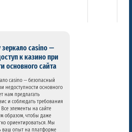
 зеркало casino —
оступ к казино при
и основного сайта
ало casino — безопасный
ри недоступности основного
ет нам предлагать
вис и соблюдать требования
 Все элементы на сайте
м образом, чтобы даже
гко ориентироваться. Мы
ь ваш опыт на платформе