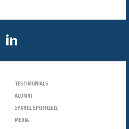
TESTIMONIALS
ALUMNI
ΣΥΧΝΕΣ ΕΡΩΤΗΣΕΙΣ
MEDIA