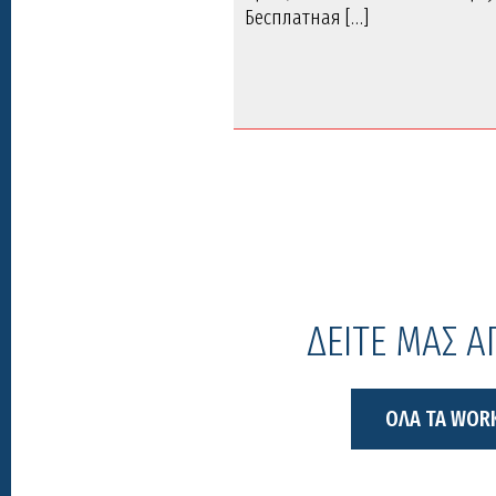
Бесплатная […]
ΔΕΙΤΕ ΜΑΣ 
ΟΛΑ ΤΑ WOR