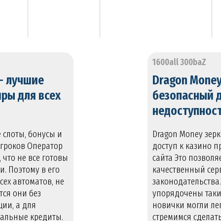
1600all 300baZ
— лучшие
Dragon Money
иры для всех
безопасный д
недоступност
 слоты, бонусы и
Dragon Money зерк
игроков Оператор
доступ к казино п
 что не все готовы
сайта Это позволя
и. Поэтому в его
качественный сер
сех автоматов, не
законодательства.
тся они без
упорядочены таки
ции, а для
новички могли ле
альные кредиты.
стремимся сделат