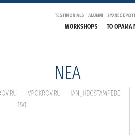
TESTIMONIALS
ALUMNI
ΣΥΧΝΕΣ ΕΡΩΤ
WORKSHOPS
ΤΟ ΟΡΑΜΑ 
ΝΕΑ
ROV.RU
IVPOKROV.RU
JAN_HBGSTAMPEDE
150