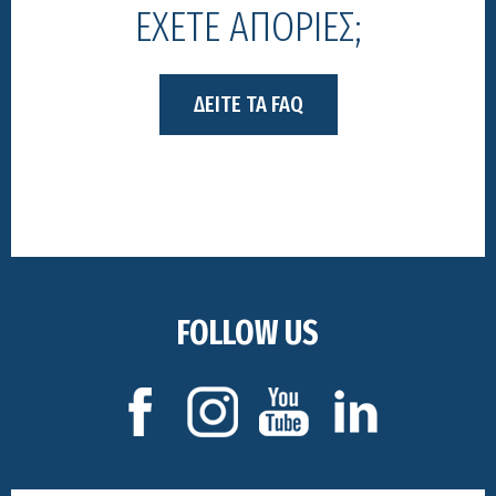
ΕΧΕΤΕ ΑΠΟΡΙΕΣ;
ΔΕΙΤΕ ΤΑ FAQ
FOLLOW US