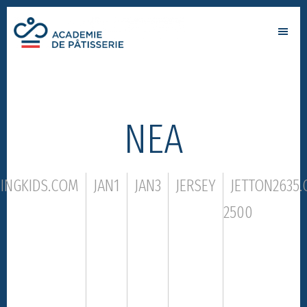
Skip
Skip
to
to
Academie
main
footer
par
de
content
Alain
patisserie
Chartier
ΝΕΑ
NINGKIDS.COM
JAN1
JAN3
JERSEY
JETTON2635
2500