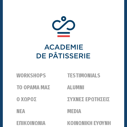
Footer
WORKSHOPS
TESTIMONIALS
ΤΟ ΟΡΑΜΑ ΜΑΣ
ALUMNI
Ο ΧΩΡΟΣ
ΣΥΧΝΕΣ ΕΡΩΤΗΣΕΙΣ
ΝΕΑ
MEDIA
ΕΠΙΚΟΙΝΩΝΙΑ
ΚΟΙΝΩΝΙΚΗ ΕΥΘΥΝΗ