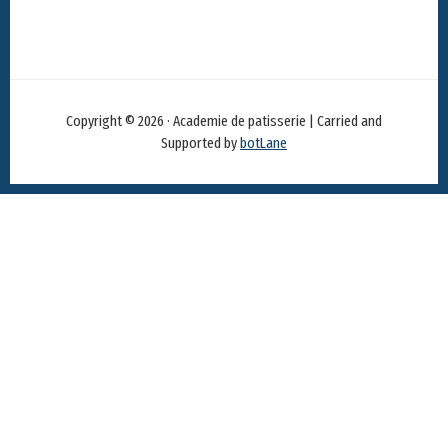
Copyright © 2026 · Academie de patisserie | Carried and
Supported by
botLane