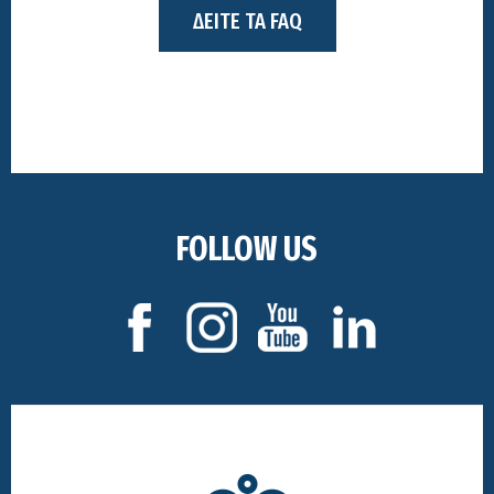
ΔΕΙΤΕ ΤΑ FAQ
FOLLOW US
Footer