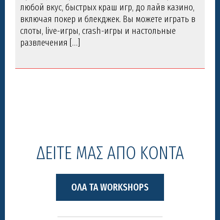
любой вкус, быстрых краш игр, до лайв казино,
включая покер и блекджек. Вы можете играть в
слоты, live-игры, crash-игры и настольные
развлечения […]
ΔΕΙΤΕ ΜΑΣ ΑΠΟ ΚΟΝΤΑ
ΟΛΑ ΤΑ WORKSHOPS