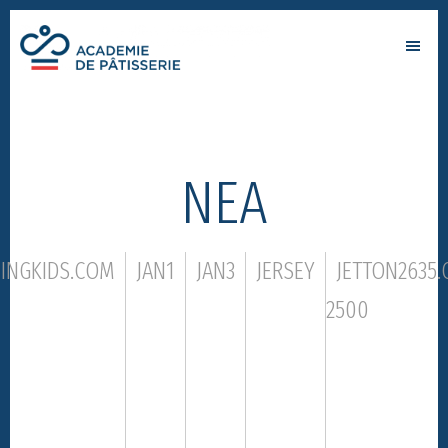
Skip
Skip
to
to
Academie
main
footer
par
de
content
Alain
patisserie
Chartier
ΝΕΑ
NINGKIDS.COM
JAN1
JAN3
JERSEY
JETTON2635
2500