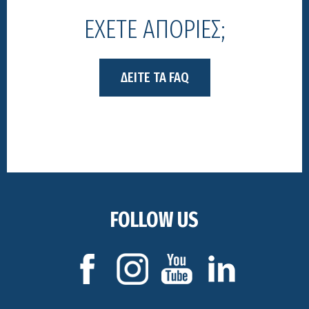
ΕΧΕΤΕ ΑΠΟΡΙΕΣ;
ΔΕΙΤΕ ΤΑ FAQ
FOLLOW US