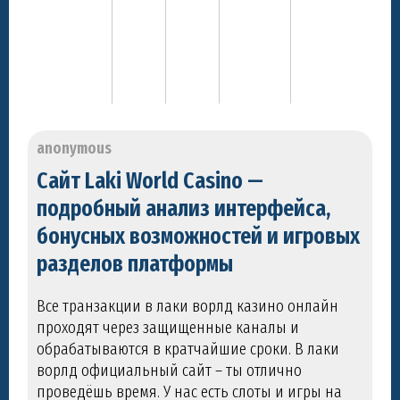
anonymous
Сайт Laki World Casino —
подробный анализ интерфейса,
бонусных возможностей и игровых
разделов платформы
Все транзакции в лаки ворлд казино онлайн
проходят через защищенные каналы и
обрабатываются в кратчайшие сроки. В лаки
ворлд официальный сайт – ты отлично
проведёшь время. У нас есть слоты и игры на