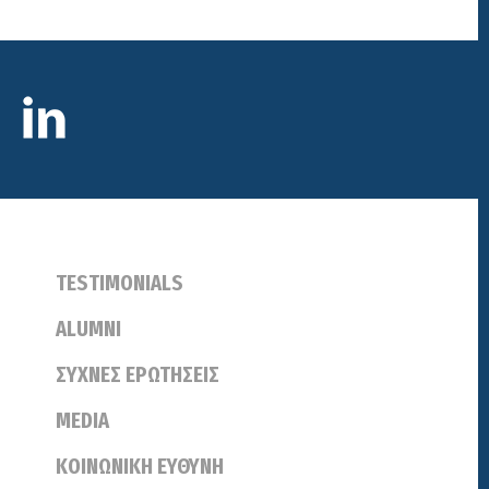
TESTIMONIALS
ALUMNI
ΣΥΧΝΕΣ ΕΡΩΤΗΣΕΙΣ
MEDIA
ΚΟΙΝΩΝΙΚΗ ΕΥΘΥΝΗ