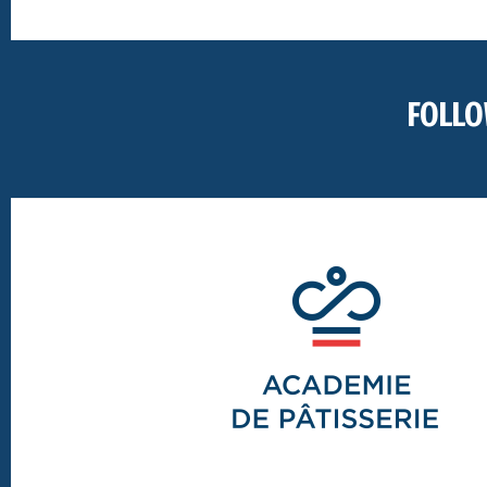
FOLLO
Footer