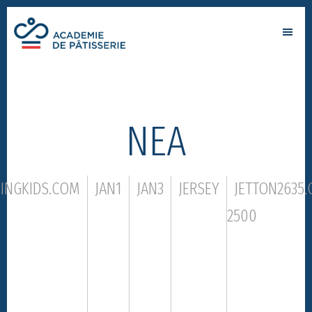
Skip
Skip
to
to
Academie
main
footer
par
de
content
Alain
patisserie
Chartier
ΝΕΑ
NINGKIDS.COM
JAN1
JAN3
JERSEY
JETTON2635
2500