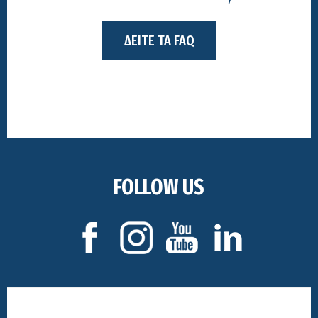
ΔΕΙΤΕ ΤΑ FAQ
FOLLOW US