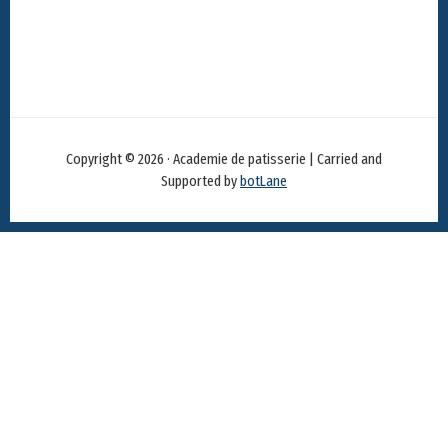
Copyright © 2026 · Academie de patisserie | Carried and
Supported by
botLane