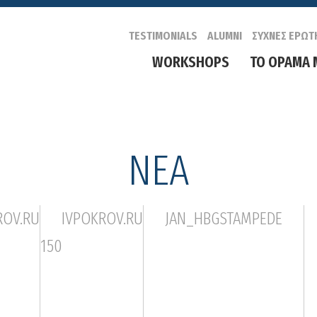
TESTIMONIALS
ALUMNI
ΣΥΧΝΕΣ ΕΡΩΤ
WORKSHOPS
ΤΟ ΟΡΑΜΑ 
ΝΕΑ
ROV.RU
IVPOKROV.RU
JAN_HBGSTAMPEDE
150