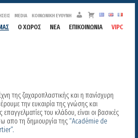
Λ
Κ
ΗΣΕΙΣ
MEDIA
ΚΟΙΝΩΝΙΚΗ ΕΥΘΥΝΗ
Ο
Α
Γ
Λ
ΜΑΣ
Ο ΧΩΡΟΣ
ΝΕΑ
ΕΠΙΚΟΙΝΩΝΙΑ
VIPC
Α
Α
Ρ
Θ
Ι
Ι
Α
Σ
Μ
Ο
Σ
έχνη της ζαχαροπλαστικής και η πανίσχυρη
έρουμε την ευκαιρία της γνώσης και
ς επαγγελματίες του κλάδου, είναι οι βασικές
ίσω απο τη δημιουργία της
“Académie de
tier”.