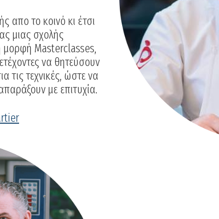
ς απο το κοινό κι έτσι
ίας μιας σχολής
η μορφή Μasterclasses,
μετέχοντες να θητεύσουν
α τις τεχνικές, ώστε να
απαράξουν με επιτυχία.
rtier