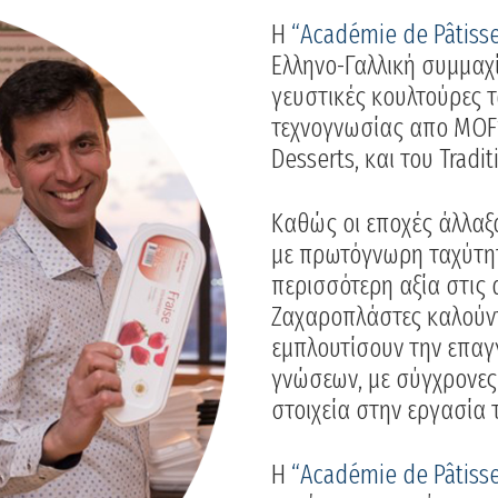
Η
“Académie de Pâtisser
Ελληνο-Γαλλική συμμαχί
γευστικές κουλτούρες 
τεχνογνωσίας απο MOF’
Desserts, και του Trad
Καθώς οι εποχές άλλαξαν
με πρωτόγνωρη ταχύτητ
περισσότερη αξία στις 
Ζαχαροπλάστες καλούντα
εμπλουτίσουν την επαγ
γνώσεων, με σύγχρονες 
στοιχεία στην εργασία 
Η
“Académie de Pâtisser