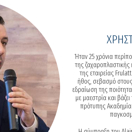
ΧΡΗΣ
Ήταν 25 χρόνια περίπο
της ζαχαροπλαστικής κ
της εταιρείας Frulat
ήθος, σεβασμό στους
εδραίωση της ποιότητα
με μαεστρία και βάζε
πρότυπης Ακαδημίας
παγκοσμί
Η σύμπραξη του Alain