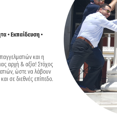
Σ
ητα • Εκπαίδευση •
επαγγελματιών και η
μας αρχή & αξία! Στόχος
ματιών, ώστε να λάβουν
και σε διεθνές επίπεδο.