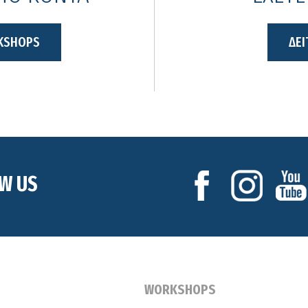
KSHOPS
ΔΕΙ
W US
WORKSHOPS