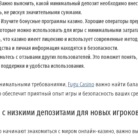
Важно выяснить, какой минимальный депозит необходимо внест
ь, не рискуя значительными суммами.
Изучите бонусные программы казино. Хорошие операторы пр
которые можно использовать для игры с минимальными затрат
, что казино имеет лицензию и использует современные метод
едства и личная информация находятся в безопасности.
ьтесь с отзывами других пользователей. Это поможет понять,
 поддержки и удобства использования.
инимальными требованиями,
Fugu Casino
важно найти бала
о обеспечит приятный опыт игры и безопасность ваших сре
а с низкими депозитами для новых игроко
ко начинают знакомиться с миром онлайн-казино, важно в