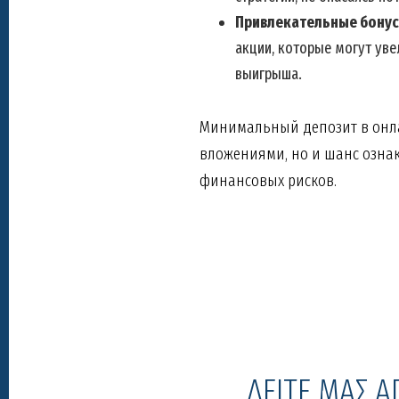
Привлекательные бонус
акции, которые могут ув
выигрыша.
Минимальный депозит в онлай
вложениями, но и шанс озна
финансовых рисков.
ΔΕΙΤΕ ΜΑΣ 