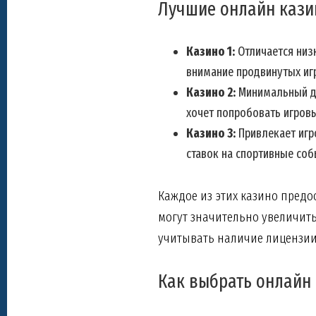
Лучшие онлайн кази
Казино 1:
Отличается низ
внимание продвинутых иг
Казино 2:
Минимальный де
хочет попробовать игров
Казино 3:
Привлекает игр
ставок на спортивные соб
Каждое из этих казино предо
могут значительно увеличит
учитывать наличие лицензии
Как выбрать онлайн